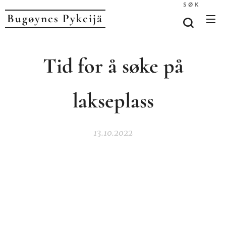
SØK
Bugøynes P
ykeijä
Tid for å søke på
lakseplass
13.10.2022