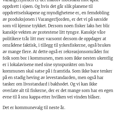
oppdrett i sjøen. Og hvis det går slik planene til
oppdrettselskapene og myndighetene er, en femdobling
av produksjonen i Varangerfjorden, er det vi på sørside
som vil kjenne trykket. Dersom noen fisker laks her blir
kanskje vekten av protestene litt tyngre. Kanskje våre
politikere trår litt mer varsomt dersom de oppdager at
områdene faktisk, i tillegg til yrkesfiskerne, også brukes
av mange flere. At dette også er rekreasjonsområder for
folk som bor i kommunen, men som ikke nesten ukentlig
er i lokalavisene med sine synspunkter om hva
kommunen skal satse på i framtida. Som ikke bare tenker
på en stadig heving av levestandarden, men også har
tanker om livsstandard i bakhodet. Og vi kan ikke
overlate alt til fiskerne, der er det mange som har en egen
evne til å snu kappa etter hvilken vei vinden blåser.
Det er kommunevalg til neste år.