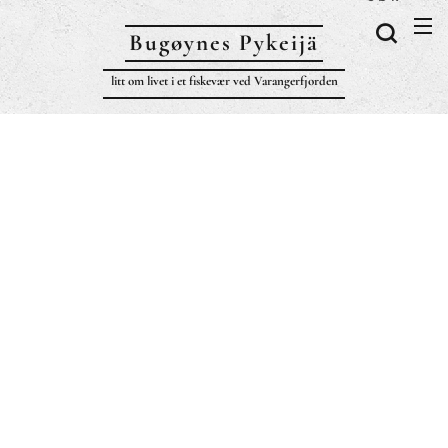
Bugøynes P
ykeijä
litt om livet i et fiskevær ved Varangerfjorden