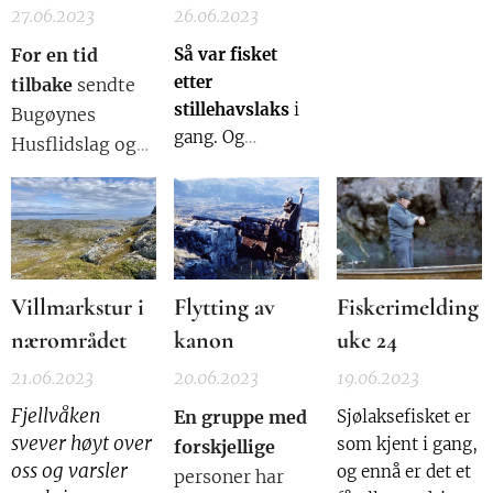
27.06.2023
26.06.2023
For en tid
Så var fisket
etter
tilbake
sendte
stillehavslaks
i
Bugøynes
gang. Og
Husflidslag og
innimellom
Bugøynes
slenger det også
Helselag et brev
innom noen
til kommunen
atlanterhavslaks.
hvor man tok
Hva som er hva
opp det med
kan man ikke se
Villmarkstur i
Flytting av
Fiskerimelding
høye leiepriser
av
nærområdet
kanon
uke 24
på kommunale
fiskerimeldinga,
21.06.2023
20.06.2023
19.06.2023
lokaler i bygda.
men det er uten
Man ønsket å få
tvil mest
Fjellvåken
En gruppe med
Sjølaksefisket er
stillehavslaks
bruke lokalene
svever høyt over
som kjent i gang,
forskjellige
som ble levert i
oss og varsler
gratis, eller bare
og ennå er det et
personer har