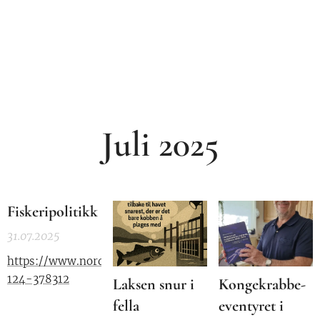
Juli 2025
Fiskeripolitikk
31.07.2025
https://www.nordnorskdebatt.no/5-
124-378312
Laksen snur i
Kongekrabbe-
fella
eventyret i