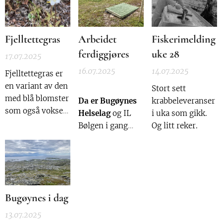
nedstrøms fella
fangst må dra
og ikke tør gå
andre steder med
inn. Dette er ett
det.
Fjelltettegras
Arbeidet
Fiskerimelding
gigantisk forsøks
prosjekt og
ferdiggjøres
uke 28
17.07.2025
gambling med
16.07.2025
14.07.2025
Fjelltettegras er
villaksens
en variant av den
fremtid....
Stort sett
med blå blomster
Da er Bugøynes
krabbeleveranser
som også vokser
Helselag
og IL
i uka som gikk.
helt nede ved
Bølgen i gang
Og litt reker.
fjorden her nord.
med å gjenbruke
Fjelltettegras
det gamle
finner litt høyere
kunstgresset
oppe på fjellet og
som er fjernet fra
har hvite blomst.
ballbingen nede i
Bugøynes i dag
bygda.
13.07.2025