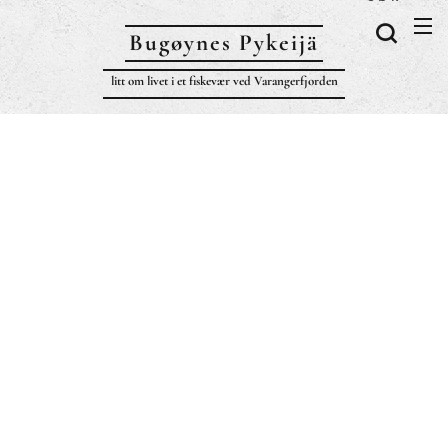
Bugøynes P
ykeijä
litt om livet i et fiskevær ved Varangerfjorden