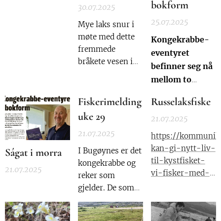
bokform
30.07.2025
25.07.2025
Mye laks snur i
møte med dette
Kongekrabbe-
fremmede
eventyret
bråkete vesen i
befinner seg nå
elvene våre. Hva
mellom to
har det å si for
permer.
laksen våres? Vet
Fiskerimelding
Russelaksfiske
Forfatter er
vi nok om
uke 29
21.07.2025
Bugøynesværing
konsekvensene. I
Øyvin
21.07.2025
Tana har man
https://kommunik
Seipæjærvi.
også i år måtte
kan-gi-nytt-liv-
Ságat i morra
I Bugøynes er det
åpne fella for å
til-kystfisket-
kongekrabbe og
21.07.2025
slippe forbi
vi-fisker-med-
reker som
mengder av
skrekkblandet-
gjelder. De som
atlantisk laks
fryd
eventuelt ønsker
som samler seg
å levere annen