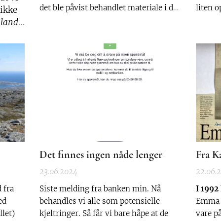
det ble påvist behandlet materiale i det
liten 
 ikke
man hadde samla inn. Dermed ble
stenge
 land
bålet stående. Det har gått en sommer,
Nordla
ss
en høst og en vinter og en vår. En ny
oppgan
sankthansaften opprant, men fortsatt
er det 
står det som skulle bli...
om og 
Det finnes ingen nåde lenger
Fra K
23.06.2024
22.06.
 fra
Siste melding fra banken min. Nå
I 1992
ed
behandles vi alle som potensielle
Emma M
llet)
kjeltringer. Så får vi bare håpe at de
vare på