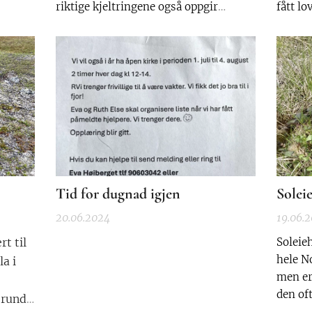
riktige kjeltringene også oppgir
fått lo
korrekte opplysninger når de fyller ut
Lørdag
skjemaet ...
Tid for dugnad igjen
Solei
20.06.2024
19.06.
rt til
Soleie
hele N
a i
men er 
den of
 rundt
kommer