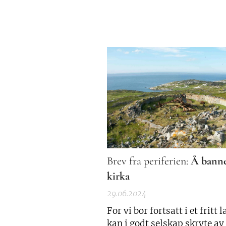
Brev fra periferien:
Å banne
kirka
29.06.2024
For vi bor fortsatt i et fritt 
kan i godt selskap skryte av 