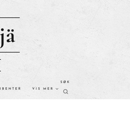
jä
SØK
IBENTER
VIS MER