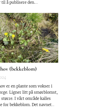
v til å publisere den.
slesning.
ehov (bekkeblom)
2024
hov er en plante som vokser i
orge. Ligner litt på smørblomst,
større. I vårt område kalles
te for bekkeblom. Det navnet
 nok av at den vokser i fuktige