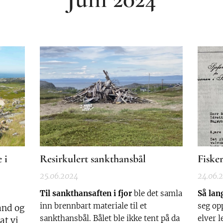
 i
Resirkulert sankthansbål
Fiske
25.06.2024
24.06.
Til sankthansaften i fjor
ble det samla
Så lan
inn brennbart materiale til et
seg op
land og
sankthansbål. Bålet ble ikke tent på da
elver l
at vi