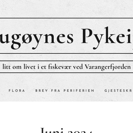
ugøynes P
ykei
litt om livet i et fiskevær ved Varangerfjorden
FLORA
BREV FRA PERIFERIEN
GJESTESKR
Juni 2024