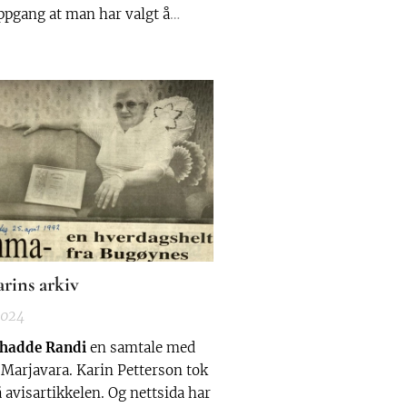
oppgang at man har valgt å
 mange elver helt opp til
nd fylke inntil videre. Hvordan
gen i elvene her nord har vært
foreløpig ikke blitt sagt så mye
fisket foregår som...
arins arkiv
2024
 hadde Randi
en samtale med
arjavara. Karin Petterson tok
 avisartikkelen. Og nettsida har