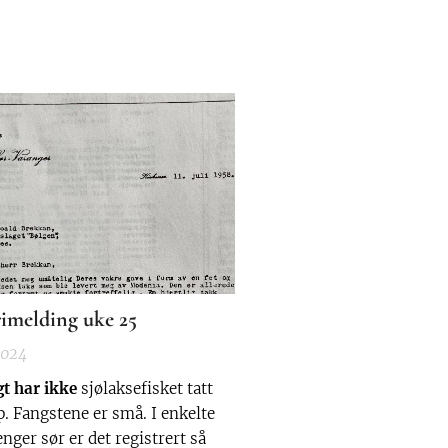
rimelding uke 25
2024
gt har ikke
sjølaksefisket tatt
p. Fangstene er små. I enkelte
enger sør er det registrert så