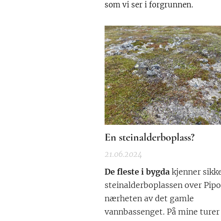
som vi ser i forgrunnen.
En steinalderboplass?
21.06.2024
De fleste i bygda
kjenner sikke
steinalderboplassen over Pipol
nærheten av det gamle
vannbassenget. På mine turer