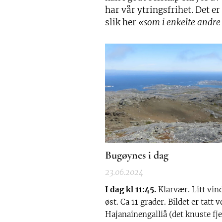
har vår ytringsfrihet. Det er
slik her
«som i enkelte andre
vi ikke liker å sammenligne o
med».
Bugøynes i dag
23.06.2024
I dag kl 11:45.
Klarvær. Litt vind
øst. Ca 11 grader. Bildet er tatt v
Hajanainengalliå (det knuste fje