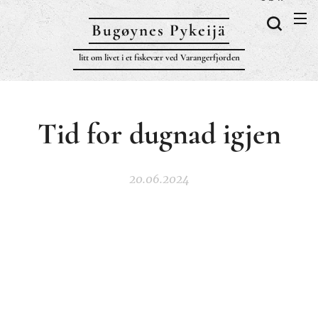
Bugøynes P
ykeijä
litt om livet i et fiskevær ved Varangerfjorden
Tid for dugnad igjen
20.06.2024