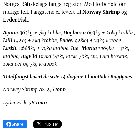
Norges Råfiskelags fangstregister. Med forbehold om
mulige feil. Fangstene er levert til
Norway Shrimp
og
Lyder Fisk.
Agnius
363kg + 7kg kabbe,
Hagbaren
693kg + 20kg krabbe,
Lilli
142kg + 4kg krabbe,
Bugøy
928kg + 23kg krabbe,
Luskin
2688kg + 79kg krabbe,
Ine-Marita
1069kg + 31kg
krabbe,
Ingvild
107kg (41kg torsk, 36kg sei, 17kg brosme,
10kg uer og 3kg krabbe).
Totalfangst levert de siste 14 dagene til mottak i Bugøynes.
Norway Shrimp AS:
4,6 tonn
Lyder Fisk:
78 tonn
Share