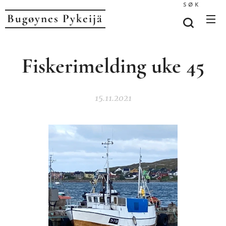
SØK
Bugøynes P
ykeijä
Fiskerimelding uke 45
15.11.2021