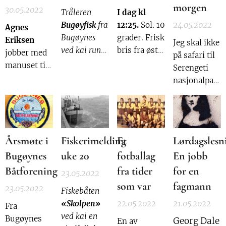
morgen
30.05.2022
Tråleren
I dag kl
Bugøyfisk
fra
12:25.
Sol. 10
24.05.2022
Agnes
Bugøynes
grader. Frisk
Eriksen
Jeg skal ikke
ved kai rundt
bris fra øst. I
jobber med
på safari til
1980.
dag hørte
manuset til
Serengeti
jeg gjøken
en bok hvor
nasjonalpark
gale i svart
temaet er
i Tanzania,
skog i
kvensk og
ikke til
Gressholmdalen.
norskfinsk
nasjonalpark
matkultur.
Så
i Pasvik
Årsmøte i
Fiskerimelding
Et
Lørdagslesn
nå
heller.
oppfordrer
Bugøynes
uke 20
fotballag
En jobb
vi leserne til
Båtforening
fra tider
for en
23.05.2022
å grave dypt
som var
fagmann
23.05.2022
Fiskebåten
både i
«Skolpen»
22.05.2022
21.05.2022
hukommelsen,
Fra
ved kai en
og i gamle,
Bugøynes
Georg Dale
En av