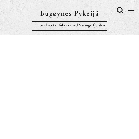
Bugøynes P
ykeijä
litt om livet i et fiskevær ved Varangerfjorden