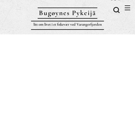
Bugøynes P
ykeijä
litt om livet i et fiskevær ved Varangerfjorden