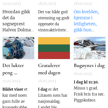
20.02.2023
18.02.2023
18.02.2023
Hvordan gikk
Om kvelden,
Det var både god
det da
hjemme i
stemning og godt
sogneprest
leiligheten,
oppmøte da
Halvor Dolma
gikk hun
vinteraktiviteter
prøvde å
gjennom
ble arrangert på
innføre
planen for siste
Jakolajordet i
fiskeredskapen
gang. Genialt,
dag. Dette
fiskeruse i
tenkte hun.
begynner å blir
Bugøynes i
Hele ranet ville
en tradisjon i
Det lukter
Gratulerer
Bugøynes i dag
1920-årene?
være over på
fiskeværet. Hele
peng …
med dagen
under fem
16 barn og 20
16.02.2023
minutter.
voksne møtte
17.02.2023
16.02.2023
I dag kl 11:30.
opp for å delta.
Minus 1 grad.
Bildet viser
et
I dag
er det
Både ski, akebrett
Frisk bris fra sør.
kar med noen
Litauen som har
og grilling ble det
Piggskoføre.
garn fulle av
nasjonaldag.
tid til. Deltagerne
krongekrabbe
Landet ble