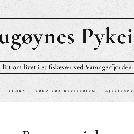
ugøynes P
ykei
litt om livet i et fiskevær ved Varangerfjorden
FLORA
BREV FRA PERIFERIEN
GJESTESKR