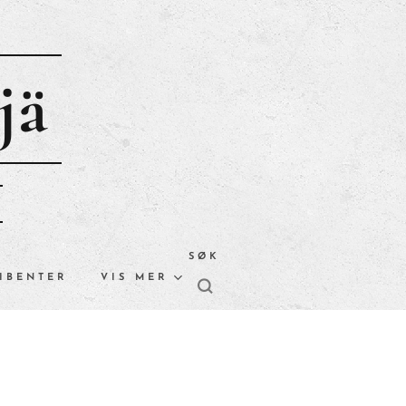
jä
SØK
IBENTER
VIS MER