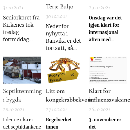
Terje Buljo
31.10.2021
29.10.2021
30.10.2021
Seniorkoret fra
Onsdag var det
Kirkenes tok
igjen klart for
Nedenfor
fredag
internasjonal
nyhytta i
formiddag
aften med
Ranvika er det
turen til
matretter fra
fortsatt, så
Bugøynes.
forskjellige land
vidt, spor etter
på Bugøynes
rester av et
Bistro.
Det er
bygg som fra
Bugøynes
tidenes morgen
Helselag som
og frem til
Septiktømming
Litt om
Klart for
står for dette
slutten av 70-
årlige
i bygda
kongekrabbekvoter
influensavaksine
tallet var et
arrangementet.
felles bad eller
28.10.2021
27.10.2021
26.10.2021
De tar utgiftene
sauna som det
med råvarer til
I denne uka er
Regelverket
3. november er
kalles blant
matrettene,
det septiktankene
innen
det
finner, og