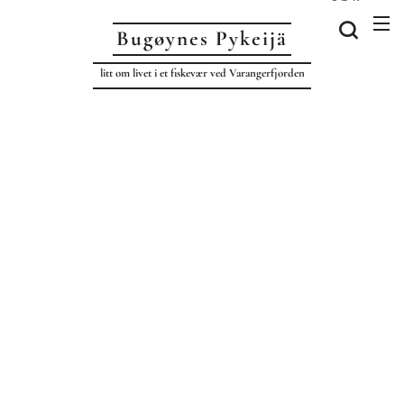
Bugøynes P
ykeijä
litt om livet i et fiskevær ved Varangerfjorden