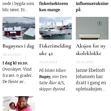
mens det er
nede i bygda som
fiskerisektoren
influensavaksiner
kvener,
bygdefolk som
blir tømt. Et
kan mange
på
etterkommere
tilbereder maten.
sikkert tegn på at
ganger være
Samfunnshuset.
av finner, som
Og inntekten av
vinteren nærmer
vanskelig å
vi var.
salget går da til
seg. Selv om det
forstå. Noen
helselaget.
til kommende
ganger blir den
uke lover
enda
Bugøynes i dag
Fiskerimelding
Aksjon for ny
mildvær og den
vanskeligere å
uke 42
skoleklokke
første sneen etter
forstå når folk
26.10.2021
stor
med kunnskap
25.10.2021
25.10.2021
I dag kl 10.10.
sansynnlighet
om dette
Overskyet. Vind
Janne Ebeltoft
På bildet båten
blir borte.
regelverket skal
fra øst. 0 grader.
Johansen har
Bugøy
, eier Den
forklare reglene.
De fleste av
dratt i gang en
Salte Åker A/S,
fiskerne har
spleisaksjon
skipper Øyvind
landligge i dag på
for ny klokke
Seipæjærvi.
grunn av været,
til
Arkivfoto VEI
og det er lovet
skolebygninga