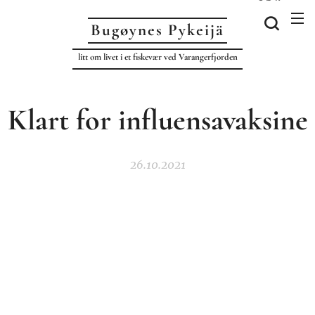
Bugøynes P
ykeijä
litt om livet i et fiskevær ved Varangerfjorden
Klart for influensavaksine
26.10.2021