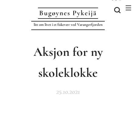
Bugøynes P
ykeijä
litt om livet i et fiskevær ved Varangerfjorden
Aksjon for ny
skoleklokke
25.10.2021