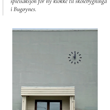
spleisaksjon for ny klokke til skolebygninga
i Bugøynes.