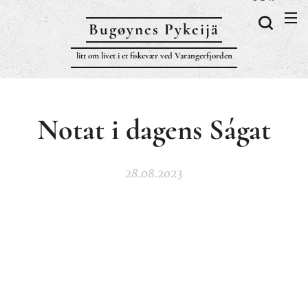
Bugøynes P
ykeijä
litt om livet i et fiskevær ved Varangerfjorden
Notat i dagens Ságat
28.08.2023