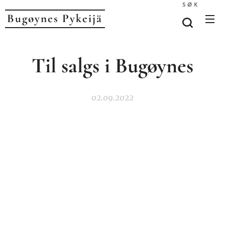
SØK
Bugøynes P
ykeijä
Til salgs i Bugøynes
02.09.2022