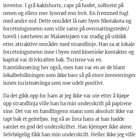
investor. I grå kakishorts, caps på hodet, solbrent på
nesen og ellers mer lyserød enn hvit. En fremmed fugl
med andre ord. Dette området lå nær byen Nkotakota og
forretningsmenn som ville satse på overnattingsteder/
hotell i nærheten av Malawisjøen var stadig på utkikk
etter attraktive områder med strandlinje. Han sa at lokale
forretningsmenn inne i byen med kinesiske kontakter og
kapital var drivkraften bak. Turisme var en
framtidsnæring her også, men han var en av de blant
lokalbefolkningen som ikke bare så på store investeringer
innen turistnæringa som noe udelt positivt.
Da det gikk opp for ham at jeg ikke var ute etter å kjøpe
opp strandlinja ville han ha min underskrift på papirene
sine. Det var en handlingens mann som absolutt ikke var
tapt bak et geitefjøs. Jeg så av lista hans at han hadde
samlet en god del underskrifter. Han kjempet ikke alene.
Selvfølgelig fikk han min underskrift. Heller ikke jeg ville