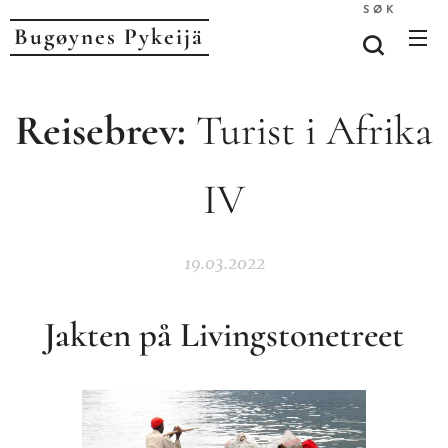
SØK
Bugøynes P
ykeijä
Reisebrev:
Turist i Afrika
IV
19.03.2022
Jakten på Livingstonetreet