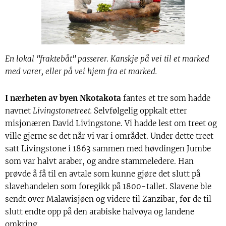
En lokal "fraktebåt" passerer. Kanskje på vei til et marked
med varer, eller på vei hjem fra et marked.
I nærheten av byen Nkotakota
fantes et tre som hadde
navnet
Livingstonetreet.
Selvfølgelig oppkalt etter
misjonæren David Livingstone. Vi hadde lest om treet og
ville gjerne se det når vi var i området. Under dette treet
satt Livingstone i 1863 sammen med høvdingen Jumbe
som var halvt araber, og andre stammeledere. Han
prøvde å få til en avtale som kunne gjøre det slutt på
slavehandelen som foregikk på 1800-tallet. Slavene ble
sendt over Malawisjøen og videre til Zanzibar, før de til
slutt endte opp på den arabiske halvøya og landene
omkring.