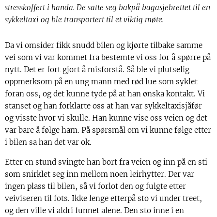
stresskoffert i handa. De satte seg bakpå bagasjebrettet til en
sykkeltaxi og ble transportert til et viktig møte.
Da vi omsider fikk snudd bilen og kjørte tilbake samme
vei som vi var kommet fra bestemte vi oss for å spørre på
nytt. Det er fort gjort å misforstå. Så ble vi plutselig
oppmerksom på en ung mann med rød lue som syklet
foran oss, og det kunne tyde på at han ønska kontakt. Vi
stanset og han forklarte oss at han var sykkeltaxisjåfør
og visste hvor vi skulle. Han kunne vise oss veien og det
var bare å følge ham. På spørsmål om vi kunne følge etter
i bilen sa han det var ok.
Etter en stund svingte han bort fra veien og inn på en sti
som snirklet seg inn mellom noen leirhytter. Der var
ingen plass til bilen, så vi forlot den og fulgte etter
veiviseren til fots. Ikke lenge etterpå sto vi under treet,
og den ville vi aldri funnet alene. Den sto inne i en