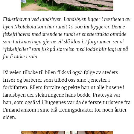
Fiskerihavna ved landsbyen. Landsbyen ligger i nærheten av
byen Nkotakota som har rundt 30 000 innbyggerer. Denne
fiskefrihavna med strendene rundt er et ettertrakta område
som turistnæringa gjerne vil slå kloa i. I forgrunnen ser vi
"fiskehjeller" som fisk på størrelse med lodde blir lagt ut på
for å tørke i sola.
På veien tilbake til bilen fikk vi også følge av stedets
frisør og barberer som tilbød oss sine tjenester i
forbifarten. Ellers fortalte og pekte han ut alle husene i
landsbyen der slektningene hans bodde. Pratesyk var
han, som også vi i Bugøynes var da de første turistene fra
Finland ankom i sine blå treningsdrakter for noen årtier
siden.