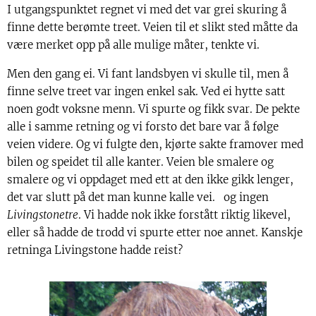
I utgangspunktet regnet vi med det var grei skuring å
finne dette berømte treet. Veien til et slikt sted måtte da
være merket opp på alle mulige måter, tenkte vi.
Men den gang ei. Vi fant landsbyen vi skulle til, men å
finne selve treet var ingen enkel sak. Ved ei hytte satt
noen godt voksne menn. Vi spurte og fikk svar. De pekte
alle i samme retning og vi forsto det bare var å følge
veien videre. Og vi fulgte den, kjørte sakte framover med
bilen og speidet til alle kanter. Veien ble smalere og
smalere og vi oppdaget med ett at den ikke gikk lenger,
det var slutt på det man kunne kalle vei. og ingen
Livingstonetre
. Vi hadde nok ikke forstått riktig likevel,
eller så hadde de trodd vi spurte etter noe annet. Kanskje
retninga Livingstone hadde reist?