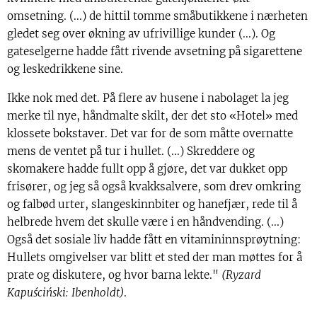
omsetning. (...) de hittil tomme småbutikkene i nærheten
gledet seg over økning av ufrivillige kunder (...). Og
gateselgerne hadde fått rivende avsetning på sigarettene
og leskedrikkene sine.
Ikke nok med det. På flere av husene i nabolaget la jeg
merke til nye, håndmalte skilt, der det sto «Hotel» med
klossete bokstaver. Det var for de som måtte overnatte
mens de ventet på tur i hullet. (...) Skreddere og
skomakere hadde fullt opp å gjøre, det var dukket opp
frisører, og jeg så også kvakksalvere, som drev omkring
og falbød urter, slangeskinnbiter og hanefjær, rede til å
helbrede hvem det skulle være i en håndvending. (...)
Også det sosiale liv hadde fått en vitamininnsprøytning:
Hullets omgivelser var blitt et sted der man møttes for å
prate og diskutere, og hvor barna lekte."
(Ryzard
Kapu
ściński: Ibenholdt)
.