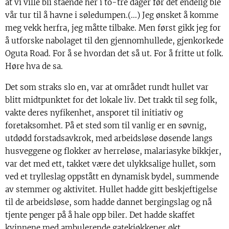
at vi ville bli stående her i to-tre dager før det endelig ble
vår tur til å havne i søledumpen.(...) Jeg ønsket å komme
meg vekk herfra, jeg måtte tilbake. Men først gikk jeg for
å utforske nabolaget til den gjennomhullede, gjenkorkede
Oguta Road. For å se hvordan det så ut. For å fritte ut folk.
Høre hva de sa.
Det som straks slo en, var at området rundt hullet var
blitt midtpunktet for det lokale liv. Det trakk til seg folk,
vakte deres nyfikenhet, ansporet til initiativ og
foretaksomhet. På et sted som til vanlig er en søvnig,
utdødd forstadsavkrok, med arbeidsløse døsende langs
husveggene og flokker av herreløse, malariasyke bikkjer,
var det med ett, takket være det ulykksalige hullet, som
ved et trylleslag oppstått en dynamisk bydel, summende
av stemmer og aktivitet. Hullet hadde gitt beskjeftigelse
til de arbeidsløse, som hadde dannet bergingslag og nå
tjente penger på å hale opp biler. Det hadde skaffet
kvinnene med ambulerende gatekjøkkener økt