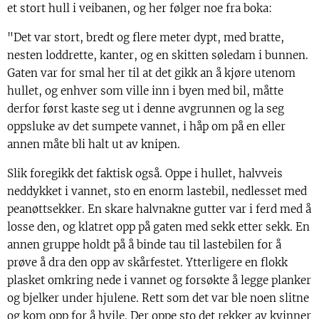
et stort hull i veibanen, og her følger noe fra boka:
"Det var stort, bredt og flere meter dypt, med bratte,
nesten loddrette, kanter, og en skitten søledam i bunnen.
Gaten var for smal her til at det gikk an å kjøre utenom
hullet, og enhver som ville inn i byen med bil, måtte
derfor først kaste seg ut i denne avgrunnen og la seg
oppsluke av det sumpete vannet, i håp om på en eller
annen måte bli halt ut av knipen.
Slik foregikk det faktisk også. Oppe i hullet, halvveis
neddykket i vannet, sto en enorm lastebil, nedlesset med
peanøttsekker. En skare halvnakne gutter var i ferd med å
losse den, og klatret opp på gaten med sekk etter sekk. En
annen gruppe holdt på å binde tau til lastebilen for å
prøve å dra den opp av skårfestet. Ytterligere en flokk
plasket omkring nede i vannet og forsøkte å legge planker
og bjelker under hjulene. Rett som det var ble noen slitne
og kom opp for å hvile. Der oppe sto det rekker av kvinner