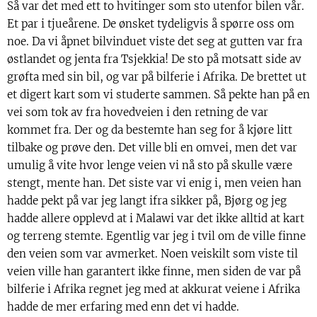
Så var det med ett to hvitinger som sto utenfor bilen vår.
Et par i tjueårene. De ønsket tydeligvis å spørre oss om
noe. Da vi åpnet bilvinduet viste det seg at gutten var fra
østlandet og jenta fra Tsjekkia! De sto på motsatt side av
grøfta med sin bil, og var på bilferie i Afrika. De brettet ut
et digert kart som vi studerte sammen. Så pekte han på en
vei som tok av fra hovedveien i den retning de var
kommet fra. Der og da bestemte han seg for å kjøre litt
tilbake og prøve den. Det ville bli en omvei, men det var
umulig å vite hvor lenge veien vi nå sto på skulle være
stengt, mente han. Det siste var vi enig i, men veien han
hadde pekt på var jeg langt ifra sikker på, Bjørg og jeg
hadde allere opplevd at i Malawi var det ikke alltid at kart
og terreng stemte. Egentlig var jeg i tvil om de ville finne
den veien som var avmerket. Noen veiskilt som viste til
veien ville han garantert ikke finne, men siden de var på
bilferie i Afrika regnet jeg med at akkurat veiene i Afrika
hadde de mer erfaring med enn det vi hadde.