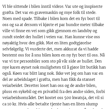
Vi ble sittende i bilen inntil videre. Var ute og inspiserte
grøfta. Det var en gravemaskin og mye folk til stede.
Noen med spade. Tilbake i bilen kom det en fyr bort til
oss og sa at dersom vi kjørte et par hundre meter tilbake
ville vi finne en vei som gikk gjennom en landsby og
rundt stedet der hullet i veien var. Han kunne vise oss
nøyaktig hvor den gikk. Mot en liten godtgjørelse
selvfølgelig. Vi vurderte det, men akkurat da vi hadde
bestemt oss for å snu bilen kom en ny fyr bort til oss. Nå
var vi tre personbiler som sto på vår side av hullet. Den
nye karen øynet nok muligheten til å gjøre litt butikk han
også. Køen var blitt lang nok. Ikke vet jeg om han var en
del av arbeidslaget i grøfta, men han fikk da stanset
veiarbeidet. Deretter loset han oss og de andre bilen,
pluss en sykebil og en privatbil fra den andre siden, forbi
veiarbeidsområdet. Det kostet oss 500 kwatsja, det vil si
0 kr. Hvis alle betalte tjente han en liten slump
ca 1