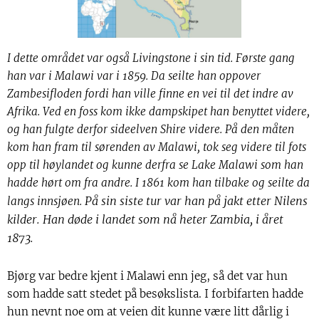
I dette området var også Livingstone i sin tid. Første gang
han var i Malawi var i 1859. Da seilte han oppover
Zambesifloden fordi han ville finne en vei til det indre av
Afrika. Ved en foss kom ikke dampskipet han benyttet videre,
og han fulgte derfor sideelven Shire videre. På den måten
kom han fram til sørenden av Malawi, tok seg videre til fots
opp til høylandet og kunne derfra se Lake Malawi som han
hadde hørt om fra andre. I 1861 kom han tilbake og seilte da
På sin siste tur var han på jakt etter Nilens
langs innsjøen.
kilder. Han døde i landet som nå heter Zambia, i året
1873.
Bjørg var bedre kjent i Malawi enn jeg, så det var hun
som hadde satt stedet på besøkslista. I forbifarten hadde
hun nevnt noe om at veien dit kunne være litt dårlig i