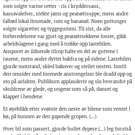
som solgte varme retter -ris i kryddersaus,
kassavalefser, stekte jams og peanøttsuppe, mens andre
falbød lokal limonade, rom og bananøl. Noen guttunger
solgte sigaretter og tyggegummi. Til sist, da alle
forberedelsene var gjort og peanøttsekkene losset, gikk
arbeidslagene i gang med å trekke opp lastebilen.
Ansporet av ildnende tilrop halte en del av guttene i
tauene, mens andre dyttet bakfra og på sidene. Lastebilen
gjorde motstand, skled bakover og steilet nesten. Inntil
den omsider med forenede anstrengelser ble dradd opp og
sto på asfalten. Publikum applauderte og slo hverandre på
skuldrene av glede, og ungene som så på, danset og
klappet i hendene.
Et øyeblikk etter svømte den neste av bilene som ventet i
kø, på bunnen av den gapende gropen. (...)
Hver bil som passert, gjorde hullet dypere.(...) Jeg forutså