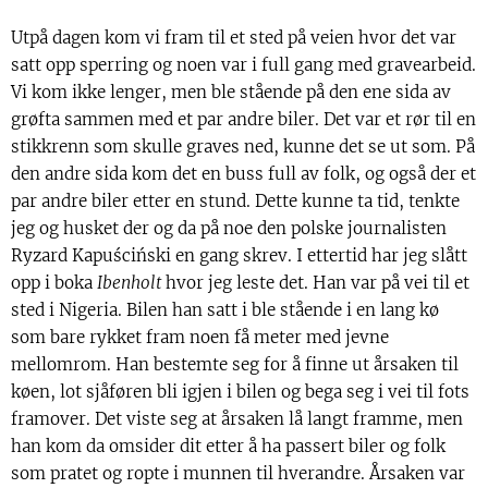
Utpå dagen kom vi fram til et sted på veien hvor det var
satt opp sperring og noen var i full gang med gravearbeid.
Vi kom ikke lenger, men ble stående på den ene sida av
grøfta sammen med et par andre biler. Det var et rør til en
stikkrenn som skulle graves ned, kunne det se ut som. På
den andre sida kom det en buss full av folk, og også der et
par andre biler etter en stund. Dette kunne ta tid, tenkte
jeg og husket der og da på noe den polske journalisten
Ryzard Kapuściński en gang skrev. I ettertid har jeg slått
opp i boka
Ibenholt
hvor jeg leste det. Han var på vei til et
sted i Nigeria. Bilen han satt i ble stående i en lang kø
som bare rykket fram noen få meter med jevne
mellomrom. Han bestemte seg for å finne ut årsaken til
køen, lot sjåføren bli igjen i bilen og bega seg i vei til fots
framover. Det viste seg at årsaken lå langt framme, men
han kom da omsider dit etter å ha passert biler og folk
som pratet og ropte i munnen til hverandre. Årsaken var