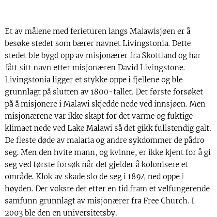
Et av målene med ferieturen langs Malawisjøen er å
besøke stedet som bærer navnet Livingstonia. Dette
stedet ble bygd opp av misjonærer fra Skottland og har
fått sitt navn etter misjonæren David Livingstone.
Livingstonia ligger et stykke oppe i fjellene og ble
grunnlagt på slutten av 1800-tallet. Det første forsøket
på å misjonere i Malawi skjedde nede ved innsjøen. Men
misjonærene var ikke skapt for det varme og fuktige
klimaet nede ved Lake Malawi så det gikk fullstendig galt.
De fleste døde av malaria og andre sykdommer de pådro
seg. Men den hvite mann, og kvinne, er ikke kjent for å gi
seg ved første forsøk når det gjelder å kolonisere et
område. Klok av skade slo de seg i 1894 ned oppe i
høyden. Der vokste det etter en tid fram et velfungerende
samfunn grunnlagt av misjonærer fra Free Church. I
2003 ble den en universitetsby.