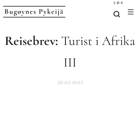
SØK
Bugøynes P
ykeijä
Reisebrev:
Turist i Afrika
III
26.02.2022