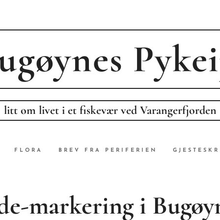
ugøynes P
ykei
litt om livet i et fiskevær ved Varangerfjorden
FLORA
BREV FRA PERIFERIEN
GJESTESKR
de-markering i Bugøy