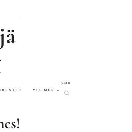
jä
SØK
IBENTER
VIS MER
nes!