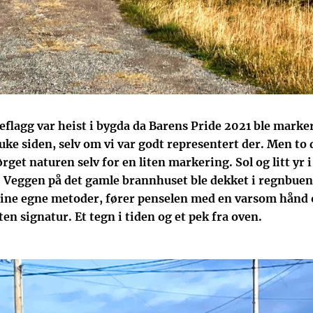
flagg var heist i bygda da Barens Pride 2021 ble marker
uke siden, selv om vi var godt representert der. Men to 
get naturen selv for en liten markering. Sol og litt yr i 
l. Veggen på det gamle brannhuset ble dekket i regnbuen
ine egne metoder, fører penselen med en varsom hånd 
uten signatur. Et tegn i tiden og et pek fra oven.