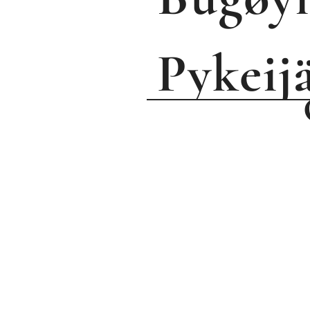
P
ykeij