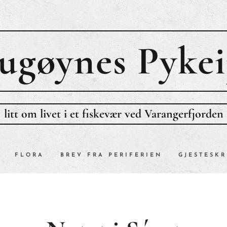
ugøynes P
ykei
litt om livet i et fiskevær ved Varangerfjorden
FLORA
BREV FRA PERIFERIEN
GJESTESKR