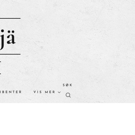
jä
SØK
IBENTER
VIS MER