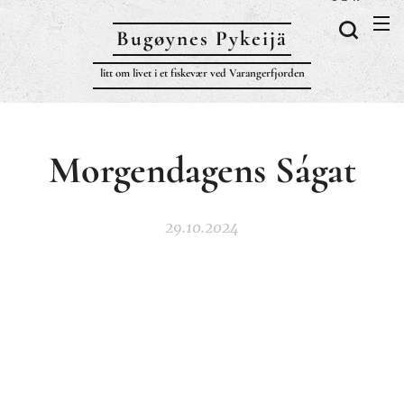
Bugøynes P
ykeijä
litt om livet i et fiskevær ved Varangerfjorden
Morgendagens Ságat
29.10.2024