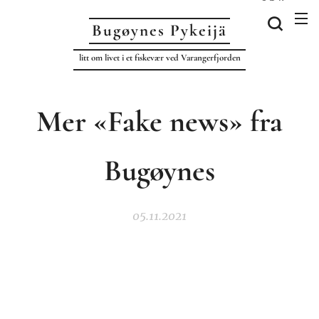
Bugøynes P
ykeijä
litt om livet i et fiskevær ved Varangerfjorden
Mer «Fake news» fra
Bugøynes
05.11.2021