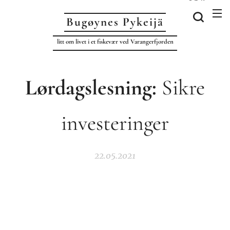
Bugøynes P
ykeijä
litt om livet i et fiskevær ved Varangerfjorden
Lørdagslesning:
Sikre
investeringer
22.05.2021