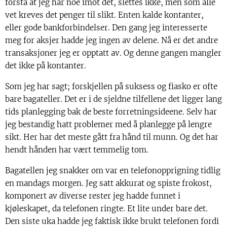
forstå at jeg har noe imot det, slettes ikke, men som alle
vet kreves det penger til slikt. Enten kalde kontanter,
eller gode bankforbindelser. Den gang jeg interesserte
meg for aksjer hadde jeg ingen av delene. Nå er det andre
transaksjoner jeg er opptatt av. Og denne gangen mangler
det ikke på kontanter.
Som jeg har sagt; forskjellen på suksess og fiasko er ofte
bare bagateller. Det er i de sjeldne tilfellene det ligger lang
tids planlegging bak de beste forretningsideene. Selv har
jeg bestandig hatt problemer med å planlegge på lengre
sikt. Her har det meste gått fra hånd til munn. Og det har
hendt hånden har vært temmelig tom.
Bagatellen jeg snakker om var en telefonopprigning tidlig
en mandags morgen. Jeg satt akkurat og spiste frokost,
komponert av diverse rester jeg hadde funnet i
kjøleskapet, da telefonen ringte. Et lite under bare det.
Den siste uka hadde jeg faktisk ikke brukt telefonen fordi