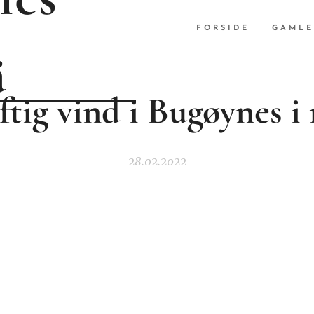
FORSIDE
GAMLE
ä
ftig vind i Bugøynes i 
28.02.2022