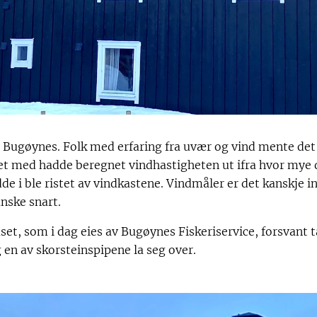
g i Bugøynes. Folk med erfaring fra uvær og vind mente de
et med hadde beregnet vindhastigheten ut ifra hvor mye d
e i ble ristet av vindkastene. Vindmåler er det kanskje i
ske snart.
uset, som i dag eies av Bugøynes Fiskeriservice, forsvant
 en av skorsteinspipene la seg over.