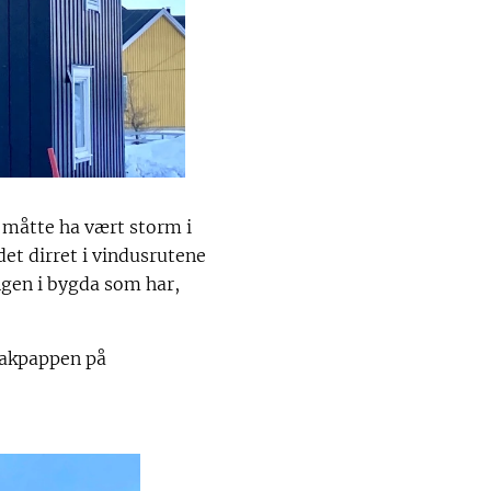
t måtte ha vært storm i
et dirret i vindusrutene
ngen i bygda som har,
 takpappen på