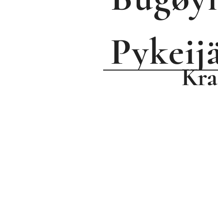
P
ykeij
Kra