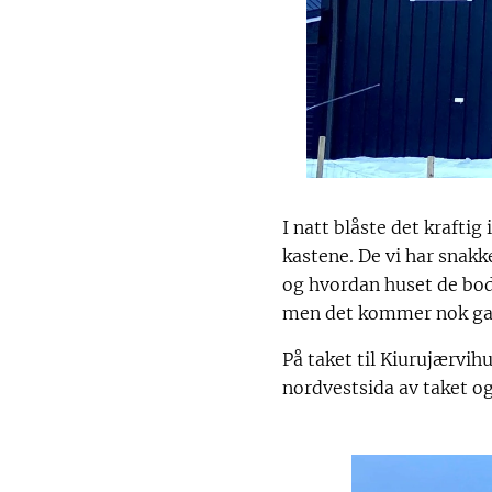
I natt blåste det krafti
kastene. De vi har snakk
og hvordan huset de bodd
men det kommer nok gan
På taket til Kiurujærvih
nordvestsida av taket og