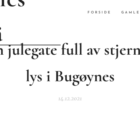
FORSIDE
GAMLE
ä
 julegate full av stjer
lys i Bugøynes
14.12.2021