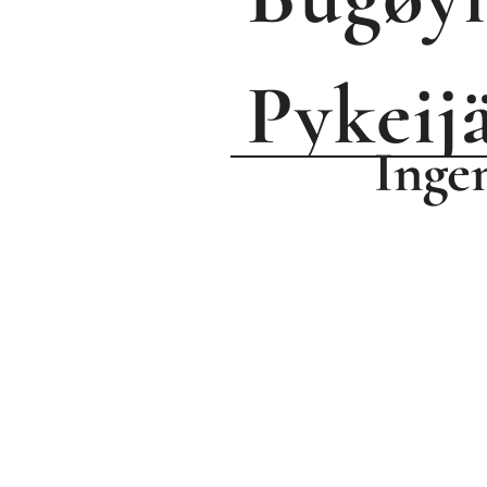
P
ykeij
Ingen