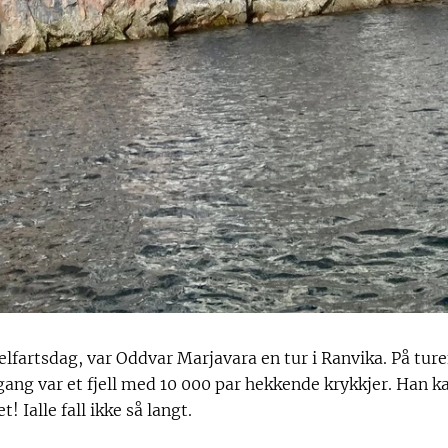
lfartsdag, var Oddvar Marjavara en tur i Ranvika. På tur
 gang var et fjell med 10 000 par hekkende krykkjer. Han ka
et! Ialle fall ikke så langt.