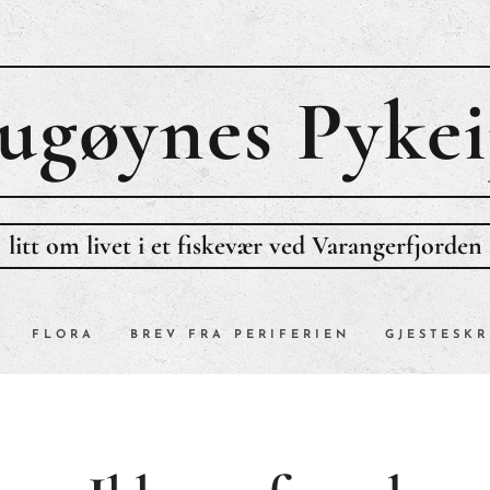
ugøynes P
ykei
litt om livet i et fiskevær ved Varangerfjorden
FLORA
BREV FRA PERIFERIEN
GJESTESKR