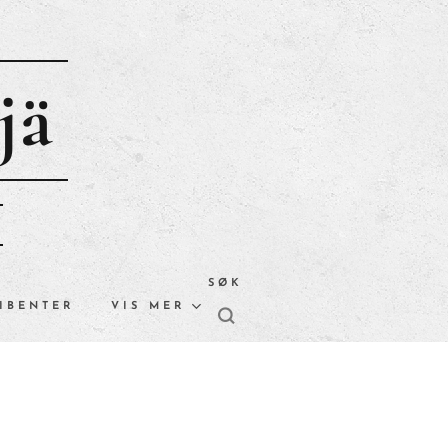
jä
SØK
IBENTER
VIS MER