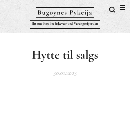
Bugøynes P
ykeijä
litt om livet i et fiskevær ved Varangerfjorden
Hytte til salgs
30.01.2023