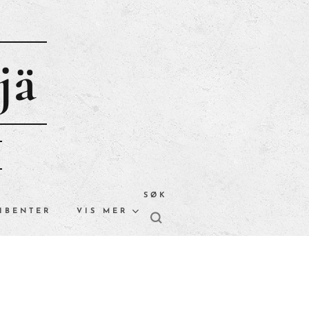
jä
SØK
IBENTER
VIS MER