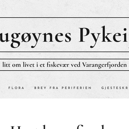
ugøynes P
ykei
litt om livet i et fiskevær ved Varangerfjorden
FLORA
BREV FRA PERIFERIEN
GJESTESKR