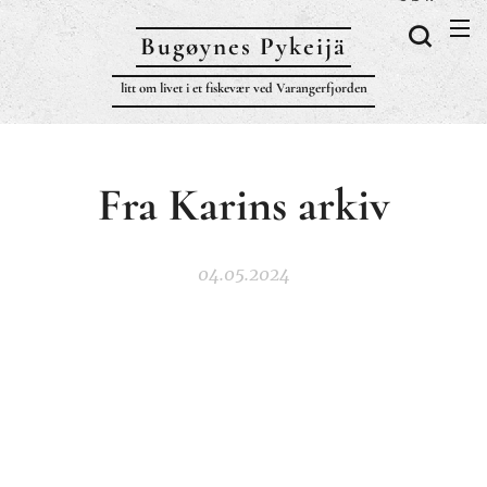
Bugøynes P
ykeijä
litt om livet i et fiskevær ved Varangerfjorden
Fra Karins arkiv
04.05.2024