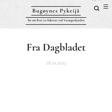
Bugøynes P
ykeijä
litt om livet i et fiskevær ved Varangerfjorden
Fra Dagbladet
28.10.2023