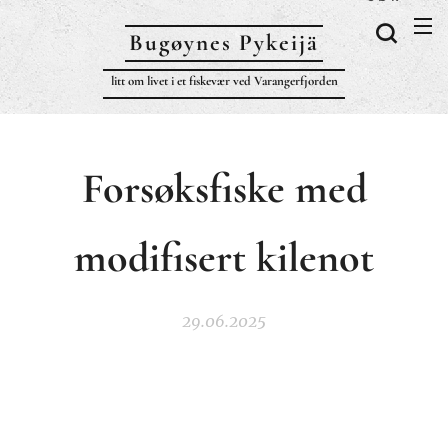
Bugøynes P
ykeijä
litt om livet i et fiskevær ved Varangerfjorden
Forsøksfiske med
modifisert kilenot
29.06.2025