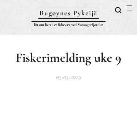
Bugøynes P
ykeijä
litt om livet i et fiskevær ved Varangerfjorden
Fiskerimelding uke 9
03.03.2025