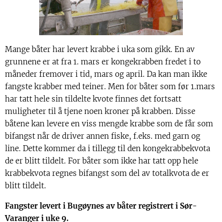
Mange båter har levert krabbe i uka som gikk. En av
grunnene er at fra 1. mars er kongekrabben fredet i to
måneder fremover i tid, mars og april. Da kan man ikke
fangste krabber med teiner. Men for båter som før 1.mars
har tatt hele sin tildelte kvote finnes det fortsatt
muligheter til å tjene noen kroner på krabben. Disse
båtene kan levere en viss mengde krabbe som de får som
bifangst når de driver annen fiske, f.eks. med garn og
line. Dette kommer da i tillegg til den kongekrabbekvota
de er blitt tildelt. For båter som ikke har tatt opp hele
krabbekvota regnes bifangst som del av totalkvota de er
blitt tildelt.
Fangster levert i Bugøynes av båter registrert i Sør-
Varanger i uke 9.