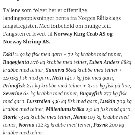
Tallene som følger her er offentlige
landingsopplysninger henta fra Norges Råfisklags
fangstregister. Med forbehold om mulige feil.
Fangsten er levert til
Norway King Crab AS og
Norway Shrimp AS.
Eskil
2192
kg fisk med garn + 72 kg krabbe med teiner,
Bugøyjenta
476 kg krabbe med teiner,
Esben Anders
88
kg
krabbe med teiner,
Sunniva
86
kg krabbe med teiner +
1491kg fisk med garn,
Netti
1407 kg fisk med garn,
Primafisk
271 kg krabbe med teiner + 3700 kg fisk på line,
Severine
64 kg krabbe med teiner,
Bugøyfisk
277 kg fisk
med garn,
Lysstrålen
436 kg fisk med garn,
Luskin
709 kg
krabbe med teiner,
Milleniumskråka
231 kg fisk med garn,
Stærk
73 kg krabbe med teiner,
Nemo
103 kg krabbe med
teiner,
Norma
122 kg krabbe med teiner,
Pasvik
200 kg
krabbe med teiner.