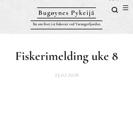
Bugøynes P
ykeijä
litt om livet i et fiskevær ved Varangerfjorden
Fiskerimelding uke 8
23.02.2026