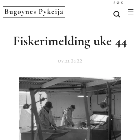
SØK
Bugøynes P
ykeijä
Fiskerimelding uke 44
07.11.2022