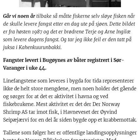
Går vi noen år
tilbake så måtte fiskerne selv sløye fisken når
de skulle levere fangst etter en dag ute på sjøen. Dette bildet
er fra høsten 1987 og det er brødrene Terje og Arne Ingilæ
som levere dagens fangst. Og tar jeg ikke feil er den tatt på
juksa i Kahenkuurunbakki.
Fangster levert i Bugøynes av båter registrert i Sør-
Varanger i uke 44.
Linefangstene som leveres i bygda for tida representerer
ikke de helt store mengdene, men noen holder det gående
og sørger for at det er aktivitet i havna og ved
fiskebrukene. Mest aktivitet er det der Der Norway
Shrimp AS tar imot fisk, i Havneveset der Øyvind
Seipæjærvi for en del år siden bygde opp et krabbemottak.
Tallene som følger her er offentlige landingsopplysninger