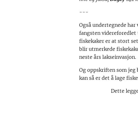
---
Også undertegnede har væ
fangsten videreforedlet 
fiskekaker er at stort se
blir utmerkede fiskekak
neste års lakseinvasjon.
Og oppskriften som jeg b
kan så er det å lage fisk
Dette legg