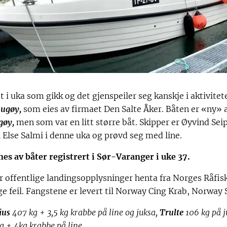
et i uka som gikk og det gjenspeiler seg kanskje i aktivi
ugøy,
som eies av firmaet Den Salte Åker. Båten er «ny» a
gøy,
men som var en litt større båt. Skipper er Øyvind Se
lse Salmi i denne uka og prøvd seg med line.
nes av båter registrert i Sør-Varanger i uke 37.
r offentlige landingsopplysninger henta fra Norges Råfisk
 feil. Fangstene er levert til Norway Cing Krab, Norway 
ius
407 kg + 3,5 kg krabbe på line og juksa,
Trulte
106 kg på 
g + 4kg krabbe på line.