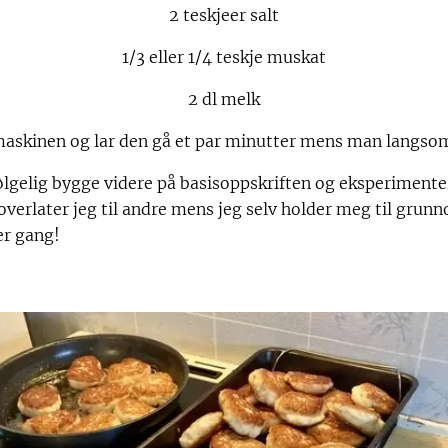
2 teskjeer salt
1/3 eller 1/4 teskje muskat
2 dl melk
maskinen og lar den gå et par minutter mens man langsom
følgelig bygge videre på basisoppskriften og eksperiment
overlater jeg til andre mens jeg selv holder meg til grunno
er gang!