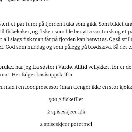
rt et par turer på fjorden i uka som gikk. Som bildet und
til fiskekaker, og fisken som ble benytta var torsk og et p
tt all slags fisk man får på fjorden kan benyttes. Også stil
er. God som middag og som pålegg på brødskiva. Så det er 
ruker har jeg fra søster i Vardø. Alltid vellykket, for er
emat. Her følger basisoppskrifta.
er man i en foodprosessor (man trenger ikke en stor kjøk
500 g fiskefilet
2 spiseskjeer løk
2 spiseskjeer potetmel