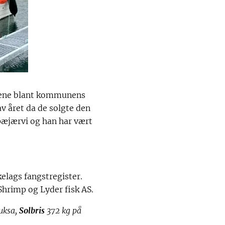
tetene blant kommunens
v året da de solgte den
ipæjærvi og han har vært
elags fangstregister.
Shrimp og Lyder fisk AS.
juksa,
Solbris
372 kg på