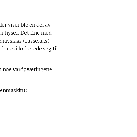
er viser ble en del av
ar hyser. Det fine med
lehavslaks (russelaks)
bare å forberede seg til
 det noe vardøværingene
kenmaskin):