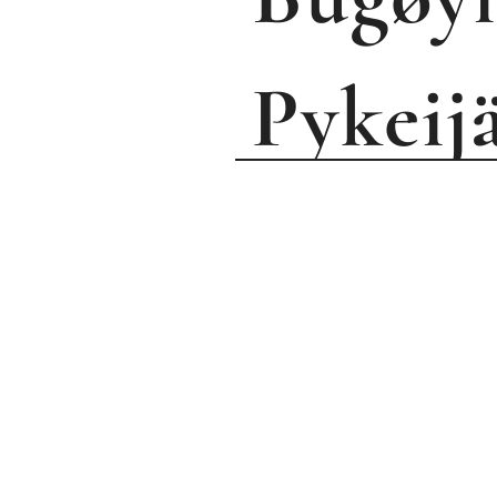
P
ykeij