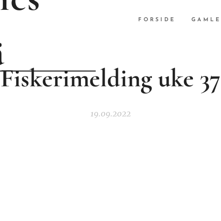
FORSIDE
GAMLE
ä
Fiskerimelding uke 37
19.09.2022