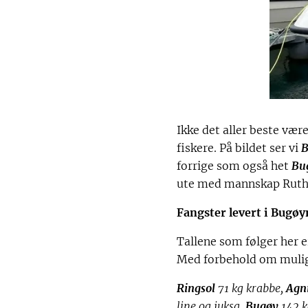
Ikke det aller beste vær
fiskere. På bildet ser vi
B
forrige som også het
Bu
ute med mannskap Ruth E
Fangster levert i Bugøy
Tallene som følger her e
Med forbehold om mulige
Ringsol
71 kg krabbe,
Agn
line og juksa,
Bugøy
142 k