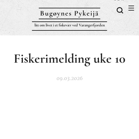
Bugøynes P
ykeijä
litt om livet i et fiskevær ved Varangerfjorden
Fiskerimelding uke 10
09.03.2026