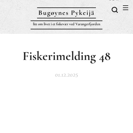
Bugøynes P
ykeijä
litt om livet i et fiskevær ved Varangerfjorden
Fiskerimelding 48
01.12.2025