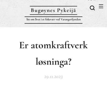
Bugøynes P
ykeijä
litt om livet i et fiskevær ved Varangerfjorden
Er atomkraftverk
løsninga?
29.11.2023