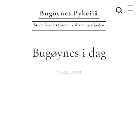
Bugøynes P
ykeijä
litt om livet i et fiskevær ved Varangerfjorden
Bugøynes i dag
15.04.2021