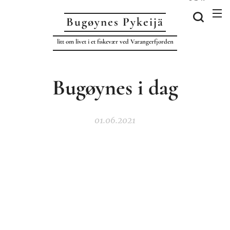
Bugøynes P
ykeijä
litt om livet i et fiskevær ved Varangerfjorden
Bugøynes i dag
01.06.2021