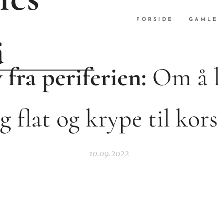
FORSIDE
GAMLE
ä
 fra periferien:
Om å l
g flat og krype til kor
10.09.2022