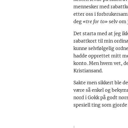
mennesker med rabattkor
etter oss i forbrukersa
deg
«tre for to»
selv om 
Det starta med at jeg ik
rabattkort til min ordi
kunne selvfølgelig ordn
hadde opprettet mitt me
konto. Men hvem vet, det
Kristiansand.
Sakte men sikkert ble det
være så enkel og bekym
nord i Gokk på godt nor
spesiell ting som gjorde 