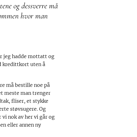
iktene og dessverre må
iendommen hvor man
når jeg hadde mottatt og
d kredittkort uten å
rre må bestille noe på
det meste man trenger
tak, fliser, et stykke
erte støvsugere. Og
 vi nok av her vi går og
 en eller annen ny