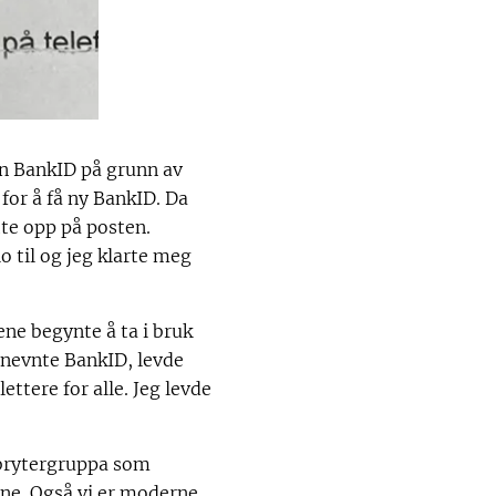
in BankID på grunn av
for å få ny BankID. Da
tte opp på posten.
o til og jeg klarte meg
ene begynte å ta i bruk
 nevnte BankID, levde
ttere for alle. Jeg levde
tbrytergruppa som
ne. Også vi er moderne