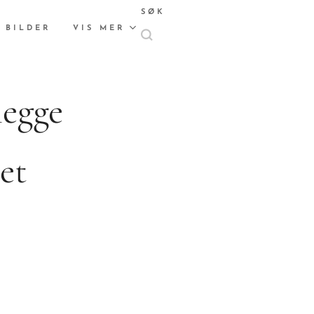
SØK
 BILDER
VIS MER
egge
set