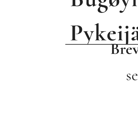
P
ykeij
Brev
se