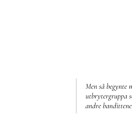
Men så begynte m
utbrytergruppa 
andre banditten