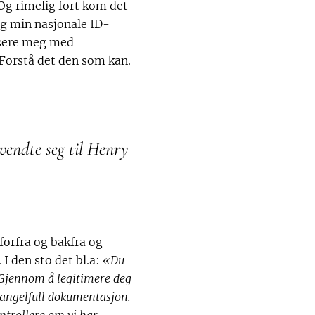
 Og rimelig fort kom det
eg min nasjonale ID-
fisere meg med
 Forstå det den som kan.
vendte seg til Henry
forfra og bakfra og
 I den sto det bl.a:
«Du
. Gjennom å legitimere deg
 mangelfull dokumentasjon.
ontrollere om vi har