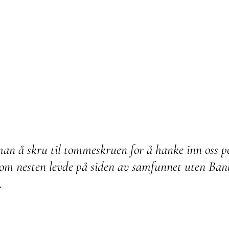
an å skru til tommeskruen for å hanke inn oss pe
som nesten levde på siden av samfunnet uten B
e.