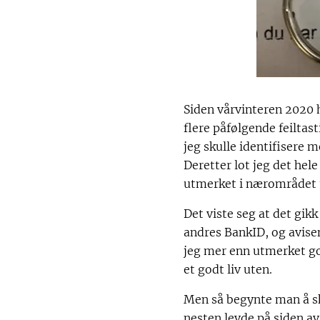
Siden vårvinteren 2020 
flere påfølgende feiltas
jeg skulle identifisere 
Deretter lot jeg det hel
utmerket i nærområdet ut
Det viste seg at det gik
andres BankID, og avise
jeg mer enn utmerket god
et godt liv uten.
Men så begynte man å sk
nesten levde på siden 