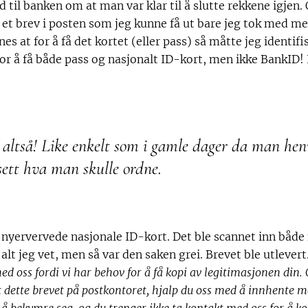
d til banken om at man var klar til å slutte rekkene igjen.
 et brev i posten som jeg kunne få ut bare jeg tok med m
nes at for å få det kortet (eller pass) så måtte jeg identi
 for å få både pass og nasjonalt ID-kort, men ikke BankID!
 altså! Like enkelt som i gamle dager da man hen
sett hva man skulle ordne.
nyervervede nasjonale ID-kort. Det ble scannet inn både 
 alt jeg vet, men så var den saken grei. Brevet ble utlevert.
ed oss fordi vi har behov for å få kopi av legitimasjonen din
ert dette brevet på postkontoret, hjalp du oss med å innhente
il å bekymre seg, og du trenger ikke ta kontakt med oss for å k