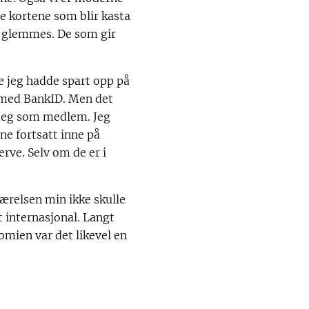
e kortene som blir kasta
e glemmes. De som gir
e jeg hadde spart opp på
e med BankID. Men det
 meg som medlem. Jeg
e fortsatt inne på
erve. Selv om de er i
lværelsen min ikke skulle
tt internasjonal. Langt
mien var det likevel en