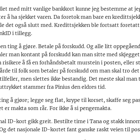
dlet med mitt vanlige bankkort kunne jeg bestemme at jeg
er å ha sjekket varen. Da foretok man bare en kredittsjekk
le det også slutt med. Kredittsjekken ble fortsatt foretatt
kID i tillegg.
en ting å gjøre. Betale på forskudd. Og alle litt oppegåe
aler man kontant på forskudd kan man sitte med skjegget 
risikere å få en forhåndsbetalt murstein i posten, eller ste
årde til folk som betaler på forskudd om man skal tro det 
 tilfeller, men slettes ikke bestandig. Det meste skal man 
 uttrykket stammer fra Pinius den eldres tid.
ting å gjøre; legge seg flat, krype til korset, skaffe seg pa
et er makta som rår. For ikke å si pengemakta.
nal ID-kort gikk greit. Bestilte time i Tana og stakk innom
 Og det nasjonale ID-kortet fant ganske raskt veien til po