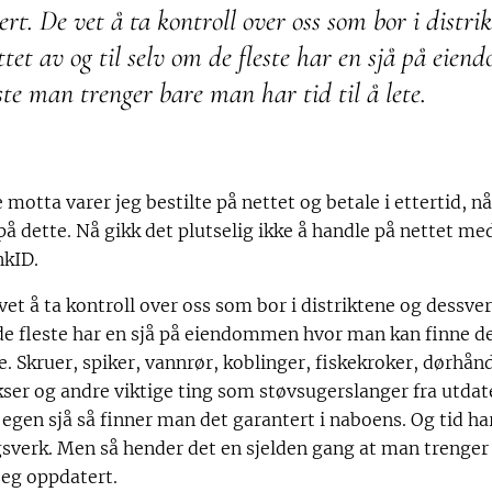
ert. De vet å ta kontroll over oss som bor i distr
ettet av og til selv om de fleste har en sjå på e
ste man trenger bare man har tid til å lete.
 motta varer jeg bestilte på nettet og betale i ettertid, 
 på dette. Nå gikk det plutselig ikke å handle på nettet me
nkID.
vet å ta kontroll over oss som bor i distriktene og dessve
m de fleste har en sjå på eiendommen hvor man kan finne 
te. Skruer, spiker, vannrør, koblinger, fiskekroker, dørhånd
ser og andre viktige ting som støvsugerslanger fra utdat
 egen sjå så finner man det garantert i naboens. Og tid har
agsverk. Men så hender det en sjelden gang at man trenger
seg oppdatert.