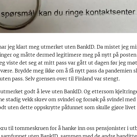
har jeg klart meg utmerket uten BankID. Da mistet jeg m
tinger og måtte dermed legitimere meg på nytt på posten 
meg viste det seg at mitt pass var gått ut dagen før jeg mø
e være. Brydde meg ikke om å få nytt pass da pandemien sl
en pass. Selv grensen over til Finland var stengt.
k utmerket godt å leve uten BankID. Og ettersom kjeltring
ne stadig vekk skrev om svindel og forsøk på svindel med
t uten dette oppskrytte påfunnet som skulle gjøre livet le
ru til tommeskruen for å hanke inn oss pensjonister i u
av samfunnet uten BankID, sammen med de andre banditte