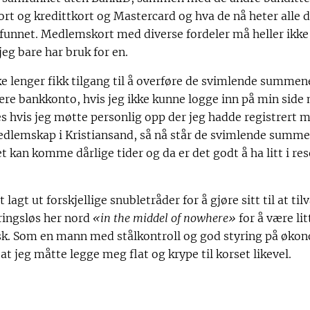
t og kredittkort og Mastercard og hva de nå heter alle d
mfunnet. Medlemskort med diverse fordeler må heller ikk
jeg bare har bruk for en.
ke lenger fikk tilgang til å overføre de svimlende summen
nære bankkonto, hvis jeg ikke kunne logge inn på min sid
es hvis jeg møtte personlig opp der jeg hadde registrert
dlemskap i Kristiansand, så nå står de svimlende summen
 kan komme dårlige tider og da er det godt å ha litt i res
 lagt ut forskjellige snubletråder for å gjøre sitt til at ti
ringsløs her nord
«in the middel of nowhere»
for å være li
sk. Som en mann med stålkontroll og god styring på økono
at jeg måtte legge meg flat og krype til korset likevel.