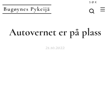
SØK
Bugøynes P
ykeijä
Autovernet er på plass
21.10.2022