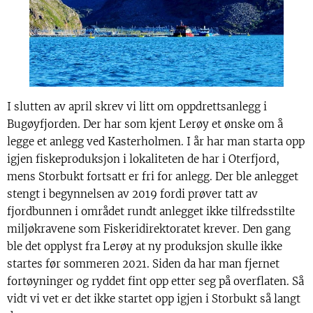
I slutten av april skrev vi litt om oppdrettsanlegg i
Bugøyfjorden. Der har som kjent Lerøy et ønske om å
legge et anlegg ved Kasterholmen. I år har man starta opp
igjen fiskeproduksjon i lokaliteten de har i Oterfjord,
mens Storbukt fortsatt er fri for anlegg. Der ble anlegget
stengt i begynnelsen av 2019 fordi prøver tatt av
fjordbunnen i området rundt anlegget ikke tilfredsstilte
miljøkravene som Fiskeridirektoratet krever. Den gang
ble det opplyst fra Lerøy at ny produksjon skulle ikke
startes før sommeren 2021. Siden da har man fjernet
fortøyninger og ryddet fint opp etter seg på overflaten. Så
vidt vi vet er det ikke startet opp igjen i Storbukt så langt