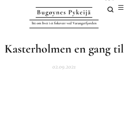
Bugøynes P
ykeijä
litt om livet i et fiskevær ved Varangerfjorden
Kasterholmen en gang til
02.09.2021