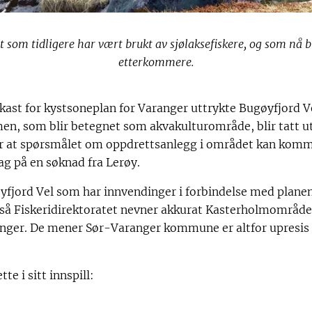
 som tidligere har vært brukt av sjølaksefiskere, og som nå 
etterkommere.
utkast for kystsoneplan for Varanger uttrykte Bugøyfjord V
n, som blir betegnet som akvakulturområde, blir tatt u
for at spørsmålet om oppdrettsanlegg i området kan komm
ag på en søknad fra Lerøy.
øyfjord Vel som har innvendinger i forbindelse med planen
 Fiskeridirektoratet nevner akkurat Kasterholmområdet i 
nger. De mener Sør-Varanger kommune er altfor upresis 
te i sitt innspill: