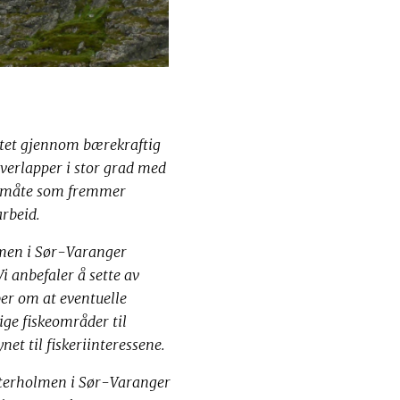
itet gjennom bærekraftig
verlapper i stor grad med
n måte som fremmer
arbeid.
olmen i Sør-Varanger
Vi anbefaler å sette av
ber om at eventuelle
ge fiskeområder til
et til fiskeriinteressene.
Kasterholmen i Sør-Varanger