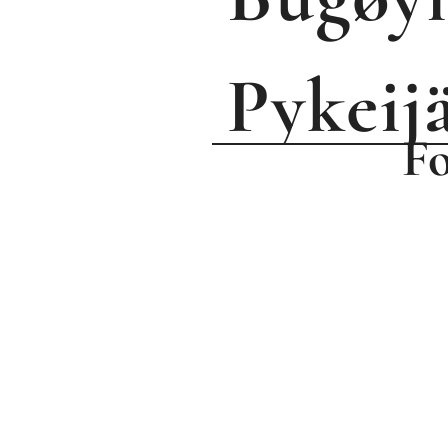
P
ykeij
Fo