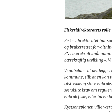
Fiskeridirektoratets rolle
Fiskeridirektoratet har 
og brukerrettet forvaltni
FNs bærekraftsmål numme
bærekraftig utvikling». Vi
Vi anbefaler at det legge
kommune, slik at en kan ta 
tilstrekkelig store enbru
særskilte krav om regule
enbruk fiske, eller ha en 
Kystsoneplanen ville vært 