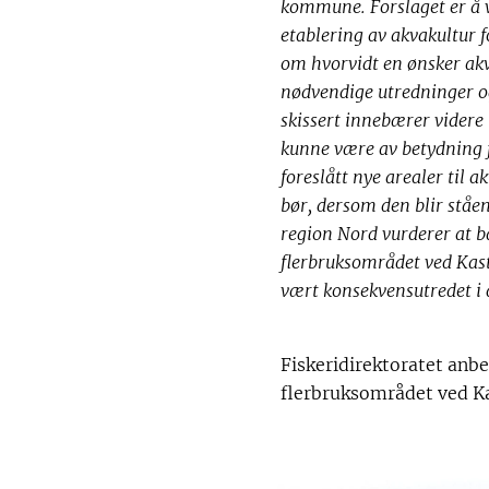
kommune. Forslaget er å 
etablering av akvakultur f
om hvorvidt en ønsker akva
nødvendige utredninger og
skissert innebærer videre 
kunne være av betydning 
foreslått nye arealer til
bør, dersom den blir ståe
region Nord vurderer at b
flerbruksområdet ved Kast
vært konsekvensutredet i
Fiskeridirektoratet anb
flerbruksområdet ved Ka