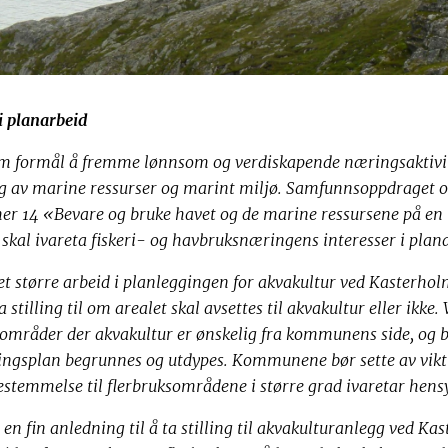
 i planarbeid
som formål å fremme lønnsom og verdiskapende næringsaktiv
ng av marine ressurser og marint miljø. Samfunnsoppdraget o
r 14 «Bevare og bruke havet og de marine ressursene på e
 skal ivareta fiskeri- og havbruksnæringens interesser i plan
s et større arbeid i planleggingen for akvakultur ved Kasterh
stilling til om arealet skal avsettes til akvakultur eller ikke. 
ksområder der akvakultur er ønskelig fra kommunens side, og 
ringsplan begrunnes og utdypes.
Kommunene bør sette av vikti
bestemmelse til flerbruksområdene i større grad ivaretar hensyn
en fin anledning til å ta stilling til akvakulturanlegg ved 