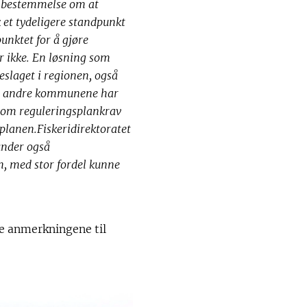
d bestemmelse om at
 et tydeligere standpunkt
unktet for å gjøre
r ikke. En løsning som
eslaget i regionen, også
 de andre kommunene har
n om reguleringsplankrav
splanen.
Fiskeridirektoratet
under også
n, med stor fordel kunne
se anmerkningene til