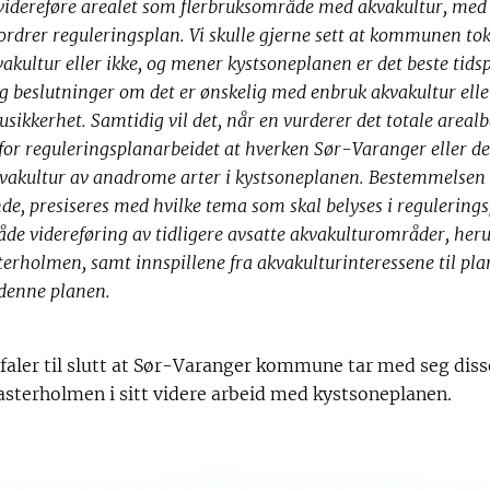
videreføre arealet som flerbruksområde med akvakultur, me
ordrer reguleringsplan. Vi skulle gjerne sett at kommunen tok
kultur eller ikke, og mener kystsoneplanen er det beste tidsp
 beslutninger om det er ønskelig med enbruk akvakultur elle
usikkerhet. Samtidig vil det, når en vurderer det totale arealb
for reguleringsplanarbeidet at hverken Sør-Varanger eller
 akvakultur av anadrome arter i kystsoneplanen. Bestemmelse
nde, presiseres med hvilke tema som skal belyses i regulering
åde videreføring av tidligere avsatte akvakulturområder, her
erholmen, samt innspillene fra akvakulturinteressene til pla
 denne planen.
efaler til slutt at Sør-Varanger kommune tar med seg dis
sterholmen i sitt videre arbeid med kystsoneplanen.