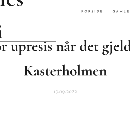
FORSIDE
GAMLE
ä
r upresis når det gjel
Kasterholmen
13.09.2022