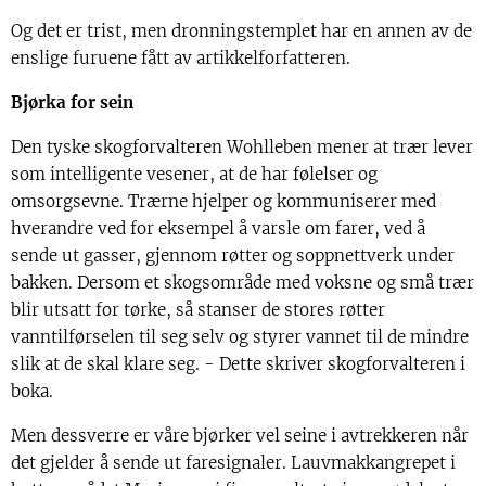
Og det er trist, men dronningstemplet har en annen av de
enslige furuene fått av artikkelforfatteren.
Bjørka for sein
Den tyske skogforvalteren Wohlleben mener at trær lever
som intelligente vesener, at de har følelser og
omsorgsevne. Trærne hjelper og kommuniserer med
hverandre ved for eksempel å varsle om farer, ved å
sende ut gasser, gjennom røtter og soppnettverk under
bakken. Dersom et skogsområde med voksne og små trær
blir utsatt for tørke, så stanser de stores røtter
vanntilførselen til seg selv og styrer vannet til de mindre
slik at de skal klare seg. - Dette skriver skogforvalteren i
boka.
Men dessverre er våre bjørker vel seine i avtrekkeren når
det gjelder å sende ut faresignaler. Lauvmakkangrepet i