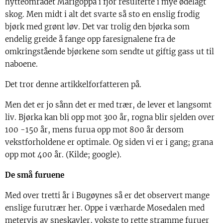
hytteområdet Marigoppa i fjor resulterte i mye ødelagt
skog. Men midt i alt det svarte så sto en enslig frodig
bjørk med grønt løv. Det var trolig den bjørka som
endelig greide å fange opp faresignalene fra de
omkringstående bjørkene som sendte ut giftig gass ut til
naboene.
Det tror denne artikkelforfatteren på.
Men det er jo sånn det er med trær, de lever et langsomt
liv. Bjørka kan bli opp mot 300 år, rogna blir sjelden over
100 -150 år, mens furua opp mot 800 år dersom
vekstforholdene er optimale. Og siden vi er i gang; grana
opp mot 400 år. (Kilde; google).
De små furuene
Med over tretti år i Bugøynes så er det observert mange
enslige furutrær her. Oppe i værharde Mosedalen med
metervis av sneskavler, vokste to rette stramme furuer