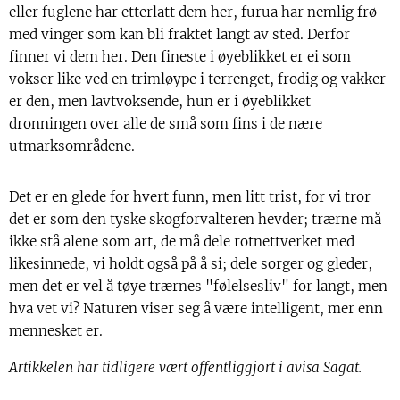
eller fuglene har etterlatt dem her, furua har nemlig frø
med vinger som kan bli fraktet langt av sted. Derfor
finner vi dem her. Den fineste i øyeblikket er ei som
vokser like ved en trimløype i terrenget, frodig og vakker
er den, men lavtvoksende, hun er i øyeblikket
dronningen over alle de små som fins i de nære
utmarksområdene.
Det er en glede for hvert funn, men litt trist, for vi tror
det er som den tyske skogforvalteren hevder; trærne må
ikke stå alene som art, de må dele rotnettverket med
likesinnede, vi holdt også på å si; dele sorger og gleder,
men det er vel å tøye trærnes "følelsesliv" for langt, men
hva vet vi? Naturen viser seg å være intelligent, mer enn
mennesket er.
Artikkelen har tidligere vært offentliggjort i avisa Sagat.