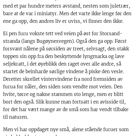
med et par hundre meters avstand, nesten som juletrær,
bare at de var i miniatyr. Men det varte ikke lenge før den
ene ga opp, den andres liv er uviss, vi finner den ikke.
Ei pen furu vokste tett ved veien på øst for Storsand-
stranda (langs Bugøynesvegen). Også den ga opp. Først
forsvant nålene på sørsiden av treet, selvsagt, den stakk
toppen sin opp fra den beskyttende lyngmarka og lave
seljekratt, i det øyeblikk den raget over alle andre, så
startet de beinharde sørlige vindene å piske den vesle.
Deretter skrellet vintervindene fra nord fremsiden av
furua for nåler, den siden som vendte mot veien. Den
hvite, tørre og nakne stammen sto lenge, men er blitt
bort den også. Slik kunne man fortsatt i en avisside til,
for det har vært mange av de små som har vendt tilbake
til naturen.
Men vi har oppdaget nye små, alene stående furuer som