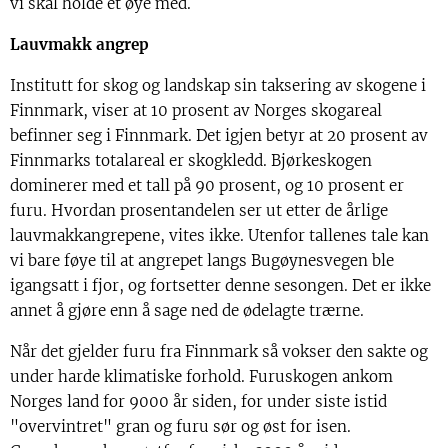
vi skal holde et øye med.
Lauvmakk angrep
Institutt for skog og landskap sin taksering av skogene i
Finnmark, viser at 10 prosent av Norges skogareal
befinner seg i Finnmark. Det igjen betyr at 20 prosent av
Finnmarks totalareal er skogkledd. Bjørkeskogen
dominerer med et tall på 90 prosent, og 10 prosent er
furu. Hvordan prosentandelen ser ut etter de årlige
lauvmakkangrepene, vites ikke. Utenfor tallenes tale kan
vi bare føye til at angrepet langs Bugøynesvegen ble
igangsatt i fjor, og fortsetter denne sesongen. Det er ikke
annet å gjøre enn å sage ned de ødelagte trærne.
Når det gjelder furu fra Finnmark så vokser den sakte og
under harde klimatiske forhold. Furuskogen ankom
Norges land for 9000 år siden, for under siste istid
"overvintret" gran og furu sør og øst for isen.