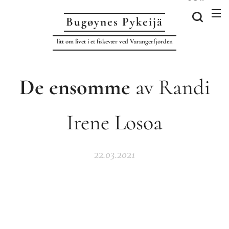
Bugøynes P
ykeijä
litt om livet i et fiskevær ved Varangerfjorden
De ensomme
av Randi
Irene Losoa
22.03.2021