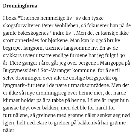
Dronningfurua
I boka "Trærnes hemmelige liv" av den tyske
skogsforvalteren Peter Wohlleben, så fokuserer han på de
gamle bøkeskogenes "indre liv". Men det er kanskje ikke
stort annerledes for bjørkene. Man kan jo også bruke
begrepet langsom, trærnes langsomme liv. En av de
stakkars uvær utsatte enslige furuene har jeg fulgt i 30
år. Flere ganger i året går jeg over bergene i Marigoppa på
Bugøynessiden i Sør-Varanger kommune, for å se til
selve dronningen over alle de enslige bergsprekk og
lyngmark-furuene i de nære utmarksområdene. Men det
er ikke så mye dronningpreg over henne mer, det harde
klimaet holder på å ta tabbe på henne. I flere år raget hun
ganske høyt over bakken, men det ble for hardt for
furunålene, så greinene med grønne nåler senket seg ned
igjen, helt ned. Bare to greiner på bakkenivå har grønne
nåler.