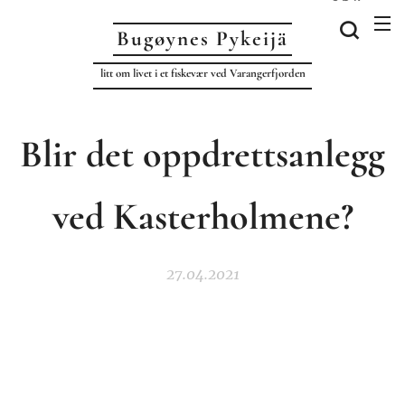
Bugøynes P
ykeijä
litt om livet i et fiskevær ved Varangerfjorden
Blir det oppdrettsanlegg
ved Kasterholmene?
27.04.2021