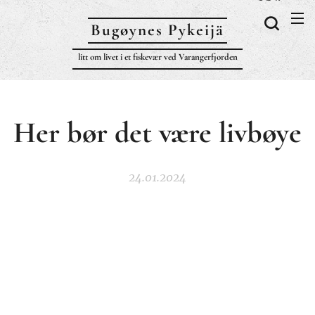
Bugøynes P
ykeijä
litt om livet i et fiskevær ved Varangerfjorden
Her bør det være livbøye
24.01.2024