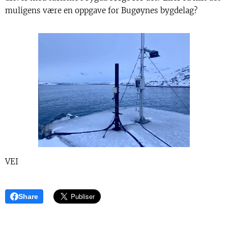
muligens være en oppgave for Bugøynes bygdelag?
VEI
Share