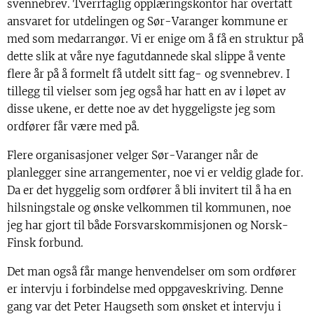
svennebrev. Tverrfaglig opplæringskontor har overtatt
ansvaret for utdelingen og Sør-Varanger kommune er
med som medarrangør. Vi er enige om å få en struktur på
dette slik at våre nye fagutdannede skal slippe å vente
flere år på å formelt få utdelt sitt fag- og svennebrev. I
tillegg til vielser som jeg også har hatt en av i løpet av
disse ukene, er dette noe av det hyggeligste jeg som
ordfører får være med på.
Flere organisasjoner velger Sør-Varanger når de
planlegger sine arrangementer, noe vi er veldig glade for.
Da er det hyggelig som ordfører å bli invitert til å ha en
hilsningstale og ønske velkommen til kommunen, noe
jeg har gjort til både Forsvarskommisjonen og Norsk-
Finsk forbund.
Det man også får mange henvendelser om som ordfører
er intervju i forbindelse med oppgaveskriving. Denne
gang var det Peter Haugseth som ønsket et intervju i