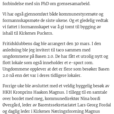
forbindelse med sin PhD om grensesamarbeid.
Vi har også gjennomført både kommunestyremøte og
formannskapsmøte de siste ukene. Og et gledelig vedtak
vi fattet i formannskapet var å gi tomt til bygging av
ishall til Kirkenes Puckers.
Fritidsklubbens dag ble arrangert den 30 mars. I den
anledning ble jeg invitert til taco sammen med
ungdommene på Basen 2.0. De har fått et utrolig nytt og
flott lokale som også inneholder et e-sport rom.
Ungdommene opplever at det er flere som besøker Basen
2.0 nå enn det var i deres tidligere lokaler.
Forrige uke ble avsluttet med et veldig hyggelig besøk av
HKH Kronprins Haakon Magnus. I tillegg til en samtale
over bordet med meg, kommunedirektør Nina bordi
Øvergård, leder av Barentssekretariatet Lars Georg Fordal
og daglig leder i Kirkenes Næringsforening Magnus