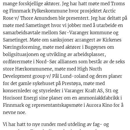
mange forskjellige aktører. Jeg har hatt møte med Troms
og Finnmark Fylkeskommune hvor prosjektet Arctic
Rose v/ Thore Amundsen ble presentert. Jeg har deltatt på
møte med Sametinget hvor vi jobber med å utarbeide en
samarbeidsavtale mellom Sør-Varanger kommune og
Sametinget. Møte om sanksjoner arrangert av Kirkenes
Næringsforening, møte med aktører i Bugøynes om
boligsituasjonen og utvikling av arbeidsplasser,
ordførermøte i Nord-Sør alliansen som består av de seks
store Hærkommunene, møte med High North
Development group v/ Pål Lund-roland og deres planer
for det gamle sykehuset på Prestøya, møte med
konsernleder og styreleder i Varanger Kraft AS, St1 og
Horisont Energi sine planer om en ammoniakkfabrikk i
Finnmark og representantskapsmøte i Aurora Kino for å
nevne noe.
Vi har hatt to nye runder med utdeling av fag- og