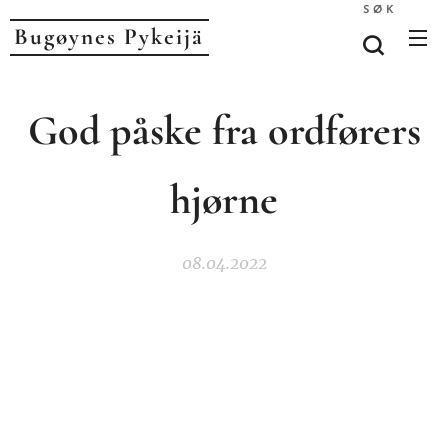
SØK
Bugøynes P
ykeijä
God påske fra ordførers
hjørne
08.04.2022