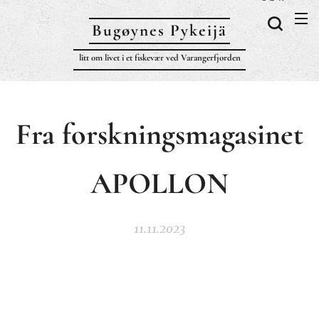
Bugøynes P
ykeijä
litt om livet i et fiskevær ved Varangerfjorden
Fra forskningsmagasinet
APOLLON
11.11.2023