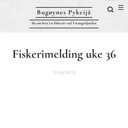
Bugøynes P
ykeijä
litt om livet i et fiskevær ved Varangerfjorden
Fiskerimelding uke 36
11.09.2023