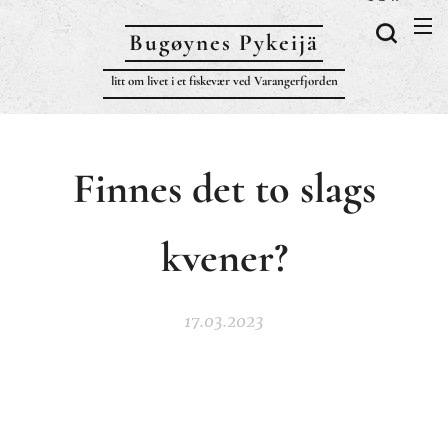
Bugøynes P
ykeijä
litt om livet i et fiskevær ved Varangerfjorden
Finnes det to slags
kvener?
17.03.2023